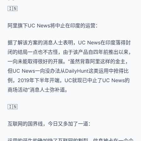
🇮🇳
阿里旗下
UC News
将中止在印度的运营：
据了解该方案的消息人士表明，
UC News
在印度落得封
闭的结局一点也不古怪，由于该产品自四年前推出以来，
一向未能取得很好的开展。“虽然背靠阿里这样的金主，
但
UC News
一向没办法从
DailyHunt
这类运用中抢得比
例，
2019
年下半年开端，
UC
就现已中止了
UC News
的
商场活动”消息人士弥补道。
🇮🇳
互联网的国界线，今日又多加了一道：
运用的诞生的确加快了互联网的割裂。信息被卡在一个个