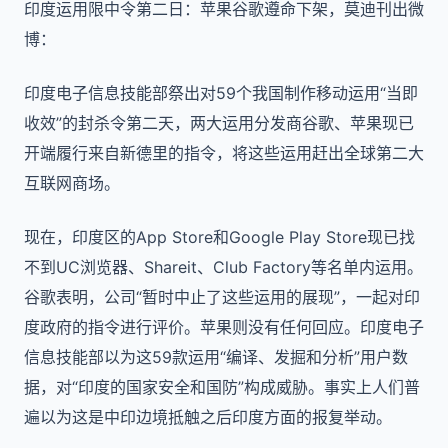
印度运用限中令第二日：苹果谷歌遵命下架，莫迪刊出微
博：
印度电子信息技能部祭出对
59
个我国制作移动运用“当即
收效”的封杀令第二天，两大运用分发商谷歌、苹果现已
开端履行来自新德里的指令，将这些运用赶出全球第二大
互联网商场。
现在，印度区的
App Store
和
Google Play Store
现已找
不到
UC
浏览器、
Shareit
、
Club Factory
等名单内运用。
谷歌表明，公司“暂时中止了这些运用的展现”，一起对印
度政府的指令进行评价。苹果则没有任何回应。印度电子
信息技能部以为这
59
款运用“编译、发掘和分析”用户数
据，对“印度的国家安全和国防”构成威胁。事实上人们普
遍以为这是中印边境抵触之后印度方面的报复举动。