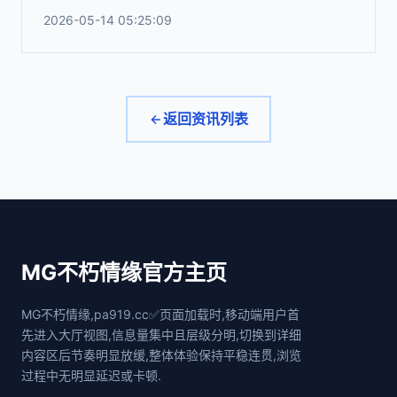
2026-05-14 05:25:09
返回资讯列表
MG不朽情缘官方主页
MG不朽情缘,pa919.cc✅页面加载时,移动端用户首
先进入大厅视图,信息量集中且层级分明,切换到详细
内容区后节奏明显放缓,整体体验保持平稳连贯,浏览
过程中无明显延迟或卡顿.