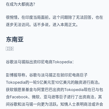
在成为大都挑选？
很惋惜，在印度当局面前，这个问题除了无法回答，也在
逐步无法访问。话不多说，进入本周正文。
东南亚
🇮🇩
谷歌淡马锡拟出资印尼电商
Tokopedia
：
彭博报导称，谷歌与淡马锡正在就印尼电商巨子
Tokopedia
的一轮
5
亿美元至
10
亿美元的融资进行商洽。
获软银愿景基金与阿里巴巴出资的
Tokopedia
现在已与包
含
Facebook
、微软、亚马逊等巨子进行了出资商洽，其
间谷歌和淡马锡一向更为活跃。知情人士表明商洽或许会