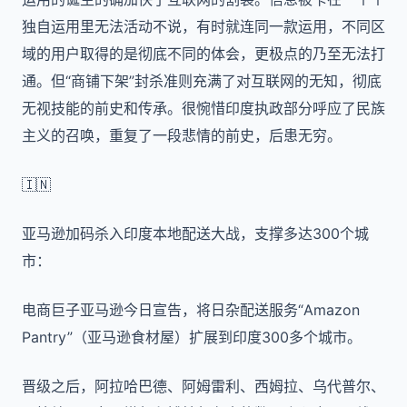
独自运用里无法活动不说，有时就连同一款运用，不同区
域的用户取得的是彻底不同的体会，更极点的乃至无法打
通。但“商铺下架”封杀准则充满了对互联网的无知，彻底
无视技能的前史和传承。很惋惜印度执政部分呼应了民族
主义的召唤，重复了一段悲情的前史，后患无穷。
🇮🇳
亚马逊加码杀入印度本地配送大战，支撑多达
300
个城
市：
电商巨子亚马逊今日宣告，将日杂配送服务“
Amazon
Pantry
”（亚马逊食材屋）扩展到印度
300
多个城市。
晋级之后，阿拉哈巴德、阿姆雷利、西姆拉、乌代普尔、