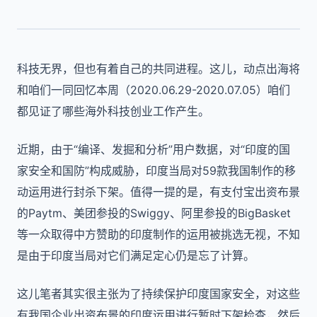
科技无界，但也有着自己的共同进程。这儿，动点出海将
和咱们一同回忆本周（
2020.06.29-2020.07.05
）咱们
都见证了哪些海外科技创业工作产生。
近期，由于“编译、发掘和分析”用户数据，对“印度的国
家安全和国防”构成威胁，印度当局对
59
款我国制作的移
动运用进行封杀下架。值得一提的是，有支付宝出资布景
的
Paytm
、美团参投的
Swiggy
、阿里参投的BigBasket
等一众取得中方赞助的印度制作的运用被挑选无视，不知
是由于印度当局对它们满足定心仍是忘了计算。
这儿笔者其实很主张为了持续保护印度国家安全，对这些
有我国企业出资布景的印度运用进行暂时下架检查，然后