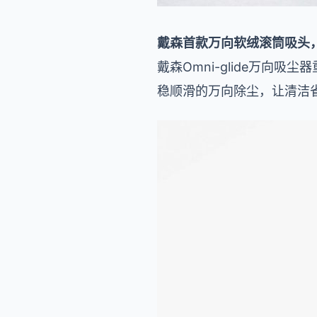
戴森首款万向软绒滚筒吸头
戴森Omni-glide万
稳顺滑的万向除尘，让清洁