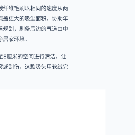
碳纤维毛刷以相同的速度从两
掩盖更大的吸尘面积，协助年
道规划，刷条后边的气道由中
净居家环境。
至8厘米的空间进行清洁，让
突或刮伤，这款吸头用软绒完