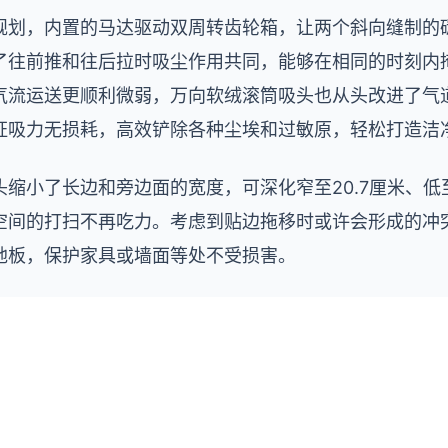
规划，内置的马达驱动双周转齿轮箱，让两个斜向缝制的
了往前推和往后拉时吸尘作用共同，能够在相同的时刻内
气流运送更顺利微弱，万向软绒滚筒吸头也从头改进了气
证吸力无损耗，高效铲除各种尘埃和过敏原，轻松打造洁
缩小了长边和旁边面的宽度，可深化窄至20.7厘米、低
空间的打扫不再吃力。考虑到贴边拖移时或许会形成的冲
地板，保护家具或墙面等处不受损害。