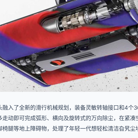
融入了全新的滑行机械规划，装备灵敏转轴接口和4个3
多走动即可完成弧形、横向及旋转式的万向除尘，在紧凑
脚椅腿等地上障碍物，处理了年轻一代想轻松清洁旮旯尘