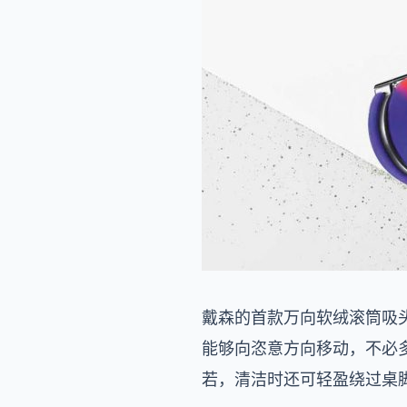
戴森的首款万向软绒滚筒吸头
能够向恣意方向移动，不必
若，清洁时还可轻盈绕过桌