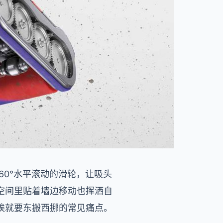
60°水平滚动的滑轮，让吸头
空间里贴着墙边移动也挥洒自
埃就要东搬西挪的常见痛点。