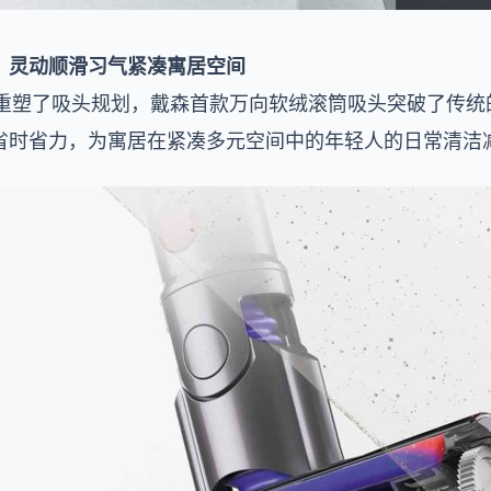
，灵动顺滑习气紧凑寓居空间
向吸尘器重塑了吸头规划，戴森首款万向软绒滚筒吸头突破了传
省时省力，为寓居在紧凑多元空间中的年轻人的日常清洁