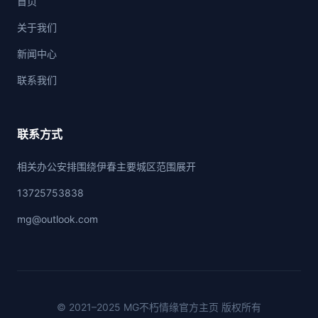
首页
关于我们
新闻中心
联系我们
联系方式
相关办公安排围绕伊春主要城区范围展开
13725753838
mg@outlook.com
© 2021–2025 MG不朽情缘官方主页 版权所有