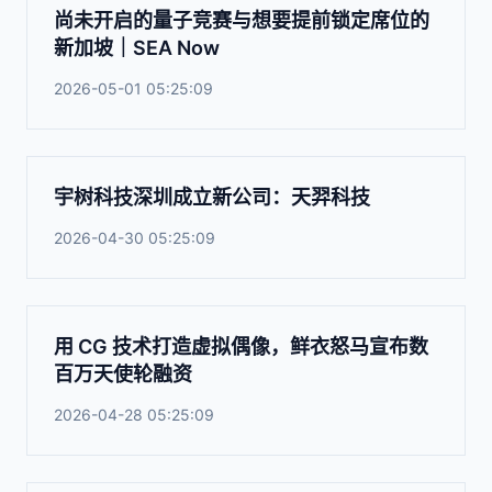
尚未开启的量子竞赛与想要提前锁定席位的
新加坡｜SEA Now
2026-05-01 05:25:09
宇树科技深圳成立新公司：天羿科技
2026-04-30 05:25:09
用 CG 技术打造虚拟偶像，鲜衣怒马宣布数
百万天使轮融资
2026-04-28 05:25:09