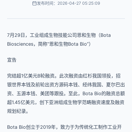
发布时间：2026-04-27 05:25:09
7月29日，工业组成生物技能公司恩和生物（Bota
Biosciences，简称“恩和生物Bota Bio”）
宣告
完结超1亿美元B轮融资。此次融资由红杉我国领投，招
银世界本钱及前轮出资方源码本钱、经纬我国、夏尔巴出
资、五源本钱、美团等跟投。至此，Bota Bio的融资总额
超1.45亿美元，创下亚洲组成生物学范畴融资速度及融资
规划纪录。
Bota Bio创立于2019年，致力于为传统化工制作工业开