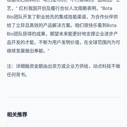
艺，” 红杉我国开创及履行合伙人沈南鹏表明，“Bota
Bio团队开发了职业抢先的集成技能渠道，为合作伙伴供
给了立异且高效的产品解决方案。咱们很快乐看到Bota
Bio团队获得的成果，期望未来能更好地支撑企业进步产
品开发的才能，不断为用户发明价值，在全球范围内为可
继续发展做出奉献。”
注：详细融资金额由出资方或企业方供给，动点科技不做
任何背书。
相关推荐