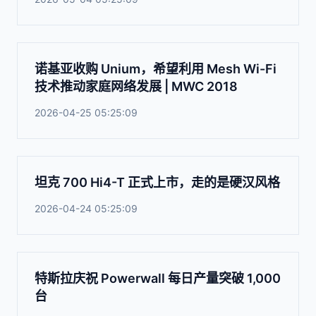
诺基亚收购 Unium，希望利用 Mesh Wi-Fi
技术推动家庭网络发展 | MWC 2018
2026-04-25 05:25:09
坦克 700 Hi4-T 正式上市，走的是硬汉风格
2026-04-24 05:25:09
特斯拉庆祝 Powerwall 每日产量突破 1,000
台