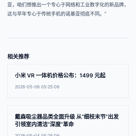
亚，咱们想推出一个专心于网络和工业数字化的新品牌，
这与早年专心于传统手机的诺基亚彻底不同。”
相关推荐
小米 VR 一体机价格公布：1499 元起
2026-05-06 05:25:09
戴森吸尘器品类全面升级 从“细枝末节”出发
引领室内清洁“深度”革命
2026-05-04 05:25:09