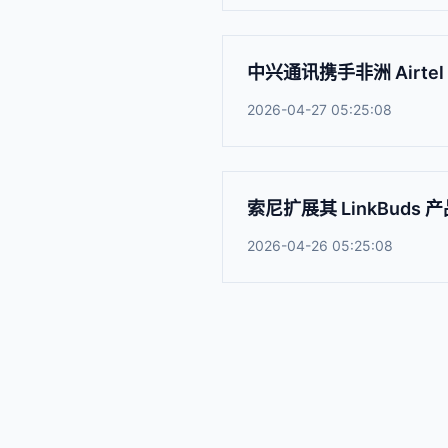
中兴通讯携手非洲 Airt
2026-04-27 05:25:08
索尼扩展其 LinkBud
2026-04-26 05:25:08