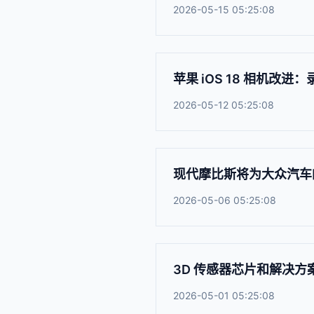
2026-05-15 05:25:08
苹果 iOS 18 相机改
2026-05-12 05:25:08
现代摩比斯将为大众汽车
2026-05-06 05:25:08
3D 传感器芯片和解决方
2026-05-01 05:25:08