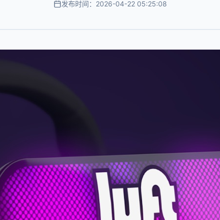
发布时间：2026-04-22 05:25:08