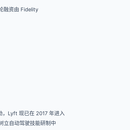
由 Fidelity
，Lyft 现已在 2017 年进入
协作，树立自动驾驶技能研制中