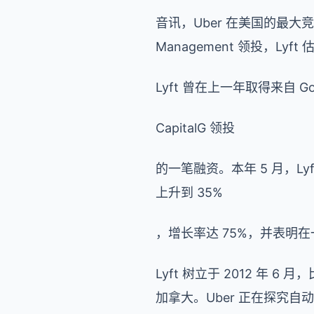
音讯，Uber 在美国的最大竞争
Management 领投，Lyft
Lyft 曾在上一年取得来自 Go
CapitalG 领投
的一笔融资。本年 5 月，Ly
上升到 35%
，增长率达 75%，并表明在一
Lyft 树立于 2012 年 6
加拿大。Uber 正在探究自动