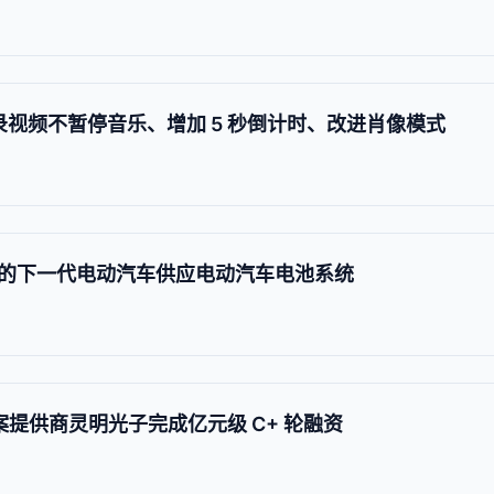
进：录视频不暂停音乐、增加 5 秒倒计时、改进肖像模式
的下一代电动汽车供应电动汽车电池系统
案提供商灵明光子完成亿元级 C+ 轮融资