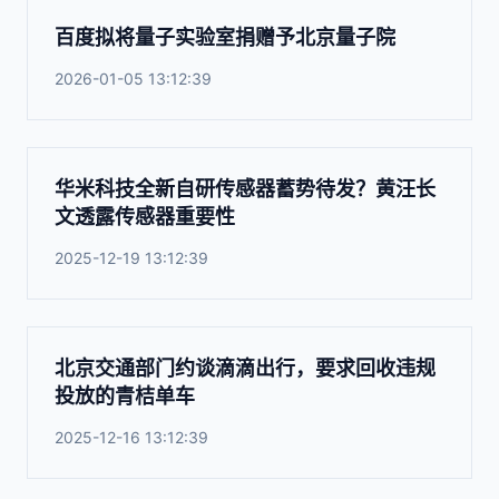
百度拟将量子实验室捐赠予北京量子院
2026-01-05 13:12:39
华米科技全新自研传感器蓄势待发？黄汪长
文透露传感器重要性
2025-12-19 13:12:39
北京交通部门约谈滴滴出行，要求回收违规
投放的青桔单车
2025-12-16 13:12:39