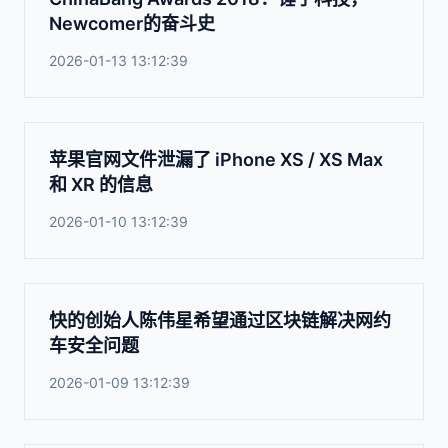
Newcomer的奋斗史
2026-01-13 13:12:39
苹果官网文件泄漏了 iPhone XS / XS Max
和 XR 的信息
2026-01-10 13:12:39
快的创始人陈伟星希望通过区块链解决网约
车安全问题
2026-01-09 13:12:39