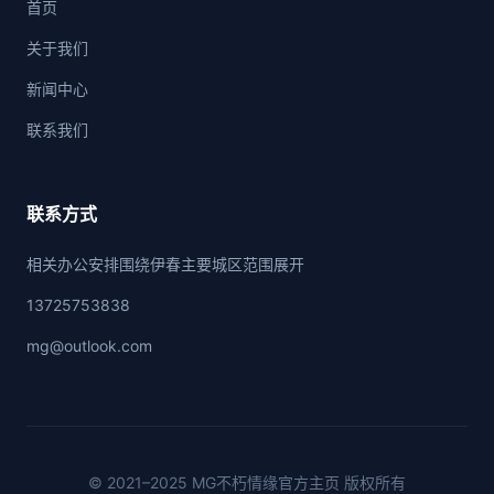
首页
关于我们
新闻中心
联系我们
联系方式
相关办公安排围绕伊春主要城区范围展开
13725753838
mg@outlook.com
© 2021–2025 MG不朽情缘官方主页 版权所有