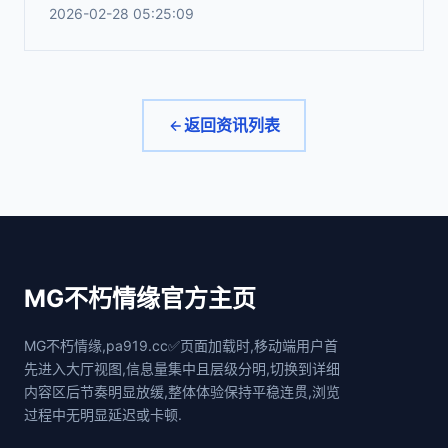
2026-02-28 05:25:09
返回资讯列表
MG不朽情缘官方主页
MG不朽情缘,pa919.cc✅页面加载时,移动端用户首
先进入大厅视图,信息量集中且层级分明,切换到详细
内容区后节奏明显放缓,整体体验保持平稳连贯,浏览
过程中无明显延迟或卡顿.