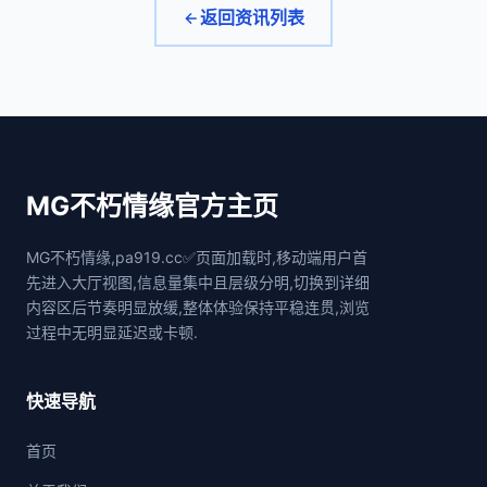
返回资讯列表
MG不朽情缘官方主页
MG不朽情缘,pa919.cc✅页面加载时,移动端用户首
先进入大厅视图,信息量集中且层级分明,切换到详细
内容区后节奏明显放缓,整体体验保持平稳连贯,浏览
过程中无明显延迟或卡顿.
快速导航
首页